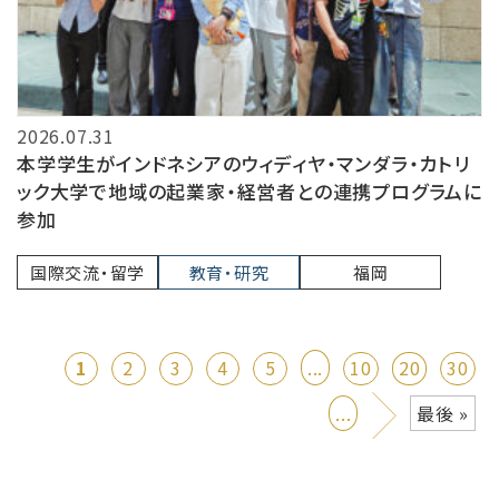
2026.07.31
本学学生がインドネシアのウィディヤ・マンダラ・カトリ
ック大学で地域の起業家・経営者との連携プログラムに
参加
国際交流・留学
教育・研究
福岡
1
2
3
4
5
...
10
20
30
»
...
最後 »