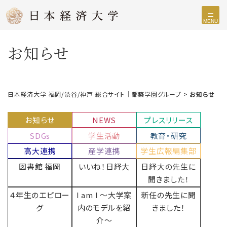
MENU
お知らせ
日本経済大学 福岡/渋谷/神戸 総合サイト｜都築学園グループ
>
お知らせ
お知らせ
NEWS
プレスリリース
SDGs
学生活動
教育・研究
高大連携
産学連携
学生広報編集部
図書館 福岡
いいね！日経大
日経大の先生に
聞きました！
４年生のエピロー
I am I 〜大学案
新任の先生に聞
グ
内のモデルを紹
きました！
介〜