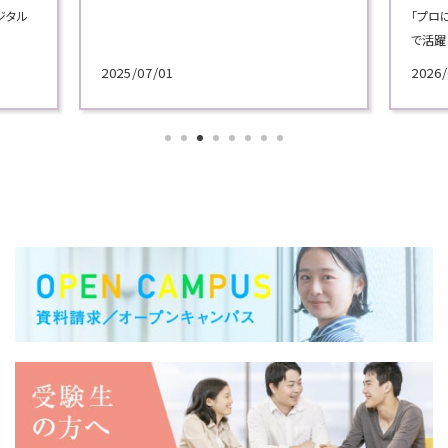
「プロに学ぶ超実践講義」では、ビジネスの現場
「Bl
で活躍してきた実務家教員による模擬授業を実
志の学
施！
広報プ
2026/06/30
2023/
各学科のテーマから選べる講義で、プロによる
学内外
講義を体験してください！
スを披