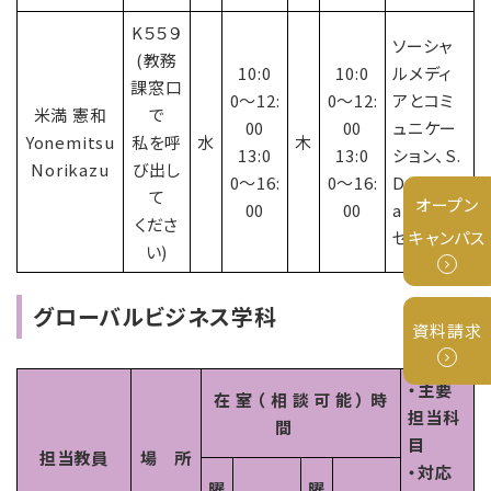
K５５９
ソーシャ
(教務
10:0
10:0
ルメディ
課窓口
0〜12:
0〜12:
アとコミ
米満 憲和
で
00
00
ュニケー
Yonemitsu
私を呼
水
木
13:0
13:0
ション、S.
Norikazu
び出し
0〜16:
0〜16:
D.Semin
て
オープン
00
00
ar、基礎
くださ
キャンパス
ゼミ
い)
グローバルビジネス学科
資料請求
・主要
在 室 （ 相 談 可 能 ） 時
担当科
間
目
担当教員
場 所
・対応
曜
曜