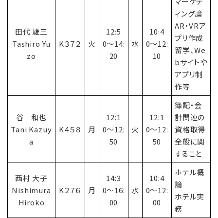
マーケテ
ィング論
AR・VRア
田代 雄三
12:5
10:4
プリ作成
Tashiro Yu
K３７２
火
0〜14:
水
0〜12:
留学、We
zo
20
10
bサイトや
アプリ制
作等
簿記・会
谷 和也
12:1
12:1
計関連の
Tani Kazuy
K４５８
月
0〜12:
火
0〜12:
資格取得
a
50
50
全般に関
すること
ホテル概
西村 大子
14:3
10:4
論
Nishimura
K２７６
月
0〜16:
水
0〜12:
ホテル実
Hiroko
00
00
務