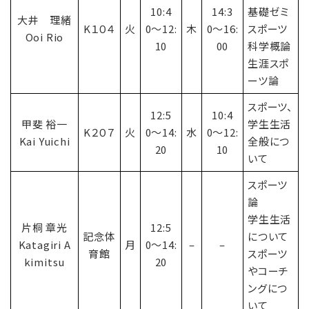
10:4
14:3
基礎ゼミ
大井 理緒
K１０４
火
0〜12:
木
0〜16:
スポーツ
Ooi Rio
10
00
科学概論
生涯スポ
ーツ論
スポーツ、
12:5
10:4
甲斐 裕一
学生生活
K２０７
火
0〜14:
水
0〜12:
Kai Yuichi
全般につ
20
10
いて
スポーツ
論
学生生活
片桐 章光
12:5
記念体
について
Katagiri A
月
0〜14:
–
–
育館
スポーツ
kimitsu
20
やコーチ
ングにつ
いて