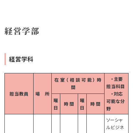
経営学部
経営学科
・主要
在 室 （ 相 談 可 能 ） 時
担当科目
間
担当教員
場 所
・対応
曜
曜
可能な分
時 間
時 間
日
日
野
ソーシャ
ルビジネ