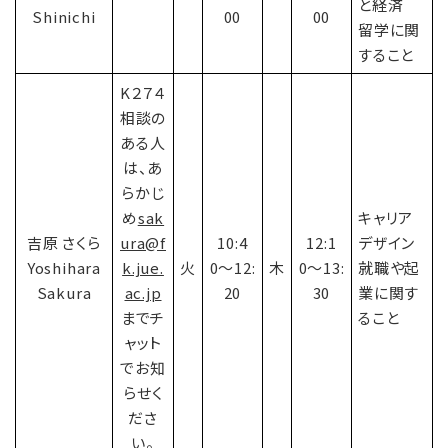
と経済
Shinichi
00
00
留学に関
すること
K２７４
相談の
ある人
は、あ
らかじ
め
sak
キャリア
吉原 さくら
ura@f
10:4
12:1
デザイン
Yoshihara
k.jue.
火
0〜12:
木
0〜13:
就職や起
Sakura
ac.jp
20
30
業に関す
までチ
ること
ャット
でお知
らせく
ださ
い。