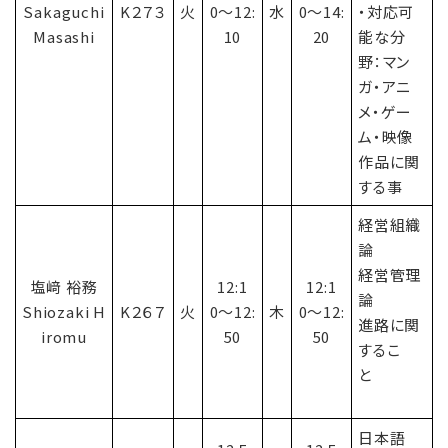
Sakaguchi
K２７３
火
0〜12:
水
0〜14:
・対応可
Masashi
10
20
能な分
野：マン
ガ・アニ
メ・ゲー
ム・映像
作品に関
する事
経営組織
論
経営管理
塩﨑 裕務
12:1
12:1
論
Shiozaki H
K２６７
火
0〜12:
木
0〜12:
進路に関
iromu
50
50
するこ
と
日本語