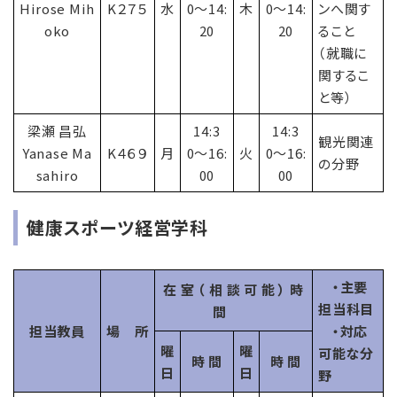
Hirose Mih
K２７５
水
0〜14:
木
0〜14:
ンへ関す
oko
20
20
ること
（就職に
関するこ
と等）
梁瀬 昌弘
14:3
14:3
観光関連
Yanase Ma
K４６９
月
0〜16:
火
0〜16:
の分野
sahiro
00
00
健康スポーツ経営学科
・主要
在 室 （ 相 談 可 能 ） 時
担当科目
間
担当教員
場 所
・対応
曜
曜
可能な分
時 間
時 間
日
日
野