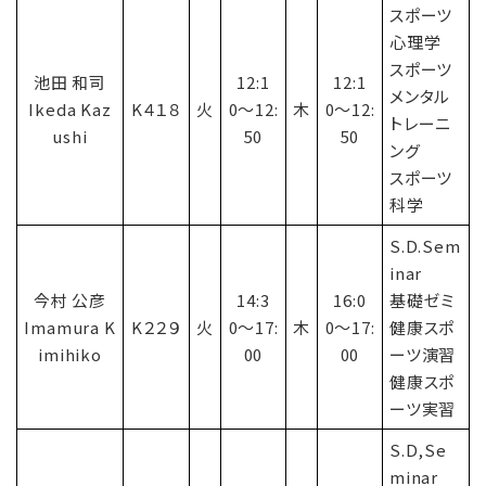
スポーツ
心理学
スポーツ
池田 和司
12:1
12:1
メンタル
Ikeda Kaz
K４１８
火
0〜12:
木
0〜12:
トレーニ
ushi
50
50
ング
スポーツ
科学
S.D.Sem
inar
今村 公彦
14:3
16:0
基礎ゼミ
Imamura K
K２２９
火
0〜17:
木
0〜17:
健康スポ
imihiko
00
00
ーツ演習
健康スポ
ーツ実習
S.D,Se
minar