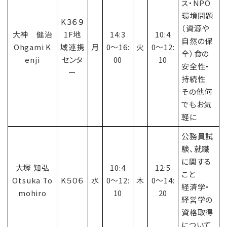
ス・NPO
環境問題
K３６９
（資源や
大神 健治
1F地
14:3
10:4
自然の保
Ohgami K
域連携
月
0〜16:
火
0〜12:
全）食の
enji
センタ
00
10
安全性・
ー
持続性
その他何
でもお気
軽に
公務員試
験、就職
に関する
大塚 知弘
10:4
12:5
こと
Otsuka To
K５０６
水
0〜12:
木
0〜14:
経済学・
mohiro
10
20
経営学の
資格取得
について