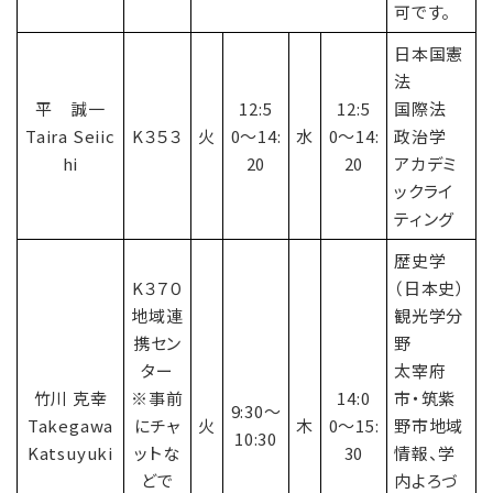
可です。
日本国憲
法
平 誠一
12:5
12:5
国際法
Taira Seiic
K３５３
火
0〜14:
水
0〜14:
政治学
hi
20
20
アカデミ
ックライ
ティング
歴史学
K３７０
（日本史）
地域連
観光学分
携セン
野
ター
太宰府
竹川 克幸
※事前
14:0
市・筑紫
9:30〜
Takegawa
にチャ
火
木
0〜15:
野市地域
10:30
Katsuyuki
ットな
30
情報、学
どで
内よろづ