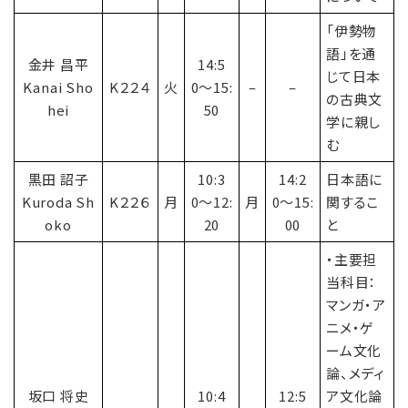
「伊勢物
語」を通
金井 昌平
14:5
じて日本
Kanai Sho
K２２４
火
0〜15:
–
–
の古典文
hei
50
学に親し
む
黒田 詔子
10:3
14:2
日本語に
Kuroda Sh
K２２６
月
0〜12:
月
0〜15:
関するこ
oko
20
00
と
・主要担
当科目：
マンガ・ア
ニメ・ゲ
ーム文化
論、メディ
坂口 将史
10:4
12:5
ア文化論