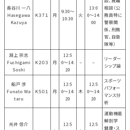
談、就職
長谷川 一八
13:0
相談（公
9:30〜
Hasegawa
K３７１
月
火
0〜14:
務員特に
10:30
Kazuya
00
警察関
係、刑務
官、自衛
隊等）
淵上 宗志
12:5
リーダー
Fuchigami
K２０３
月
0〜14:
–
–
シップ論
Soshi
20
スポーツ
船戸 渉
12:5
12:5
パフォー
Funato Wa
K５０１
月
0〜14:
木
0〜14:
マンス分
taru
20
20
析
運動機能
解剖学
光井 信介
12:5
12:5
健康・ス