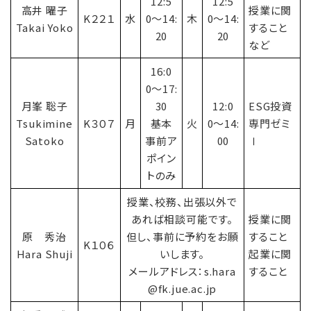
12:5
12:5
高井 曜子
授業に関
K２２１
水
0〜14:
木
0〜14:
Takai Yoko
すること
20
20
など
16:0
0〜17:
月峯 聡子
30
12:0
ESG投資
Tsukimine
K３０７
月
基本
火
0〜14:
専門ゼミ
Satoko
事前ア
00
Ⅰ
ポイン
トのみ
授業、校務、出張以外で
あれば相談可能です。
授業に関
原 秀治
但し、事前に予約をお願
すること
K１０６
Hara Shuji
いします。
起業に関
メールアドレス：s.hara
すること
@fk.jue.ac.jp