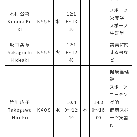
スポーツ
木村 公喜
12:1
栄養学
Kimura Ko
K５５８
水
0〜13:
–
–
スポーツ
ki
10
生理学
坂口 英章
12:1
講義に関
Sakaguchi
K５５５
火
0〜12:
–
–
する事な
Hideaki
40
ど
健康管理
論
スポーツ
コーチン
竹川 広子
10:4
14:3
グ論
Takegawa
K４０８
水
0〜12:
木
0〜16:
健康スポ
Hiroko
10
00
ーツ実習
Ⅳ