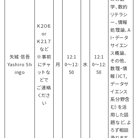
学、数的
リテラシ
ー、情報
K２０６
処理論、A
or
I・データ
K２１７
サイエン
など
ス概論、
矢城 信吾
※事前
12:1
12:1
その他、
Yashiro Sh
にチャ
月
0〜12:
水
0〜12:
数理・情
ingo
ットな
50
50
報（ICT,
どで
データサ
ご連絡
イエンス
くださ
系分野含
い
む）を活
用した話
題など、よ
ろず相談
承ります。