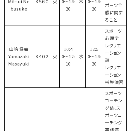
Mitsui No
K５６０
火
0〜14:
木
0〜14:
ポーツ全
busuke
20
20
般に関す
ること
スポーツ
心理学
レクリエ
山﨑 将幸
10:4
12:5
ーション
Yamazaki
K４０２
火
0〜12:
水
0〜14:
論
Masayuki
10
20
レクリエ
ーション
指導演習
スポーツ
コーチン
グ論、ス
ポーツコ
ーチング
実践演