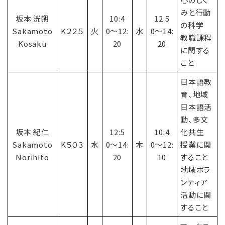
みと行動
坂本 洸朔
10:4
12:5
の科学
Sakamoto
K２２５
火
0〜12:
水
0〜14:
教職課程
Kosaku
20
20
に関する
こと
日本語教
育、地域
日本語活
動、多文
坂本 紀仁
12:5
10:4
化共生
Sakamoto
K５０３
水
0〜14:
木
0〜12:
授業に関
Norihito
20
10
すること
地域ボラ
ンティア
活動に関
すること