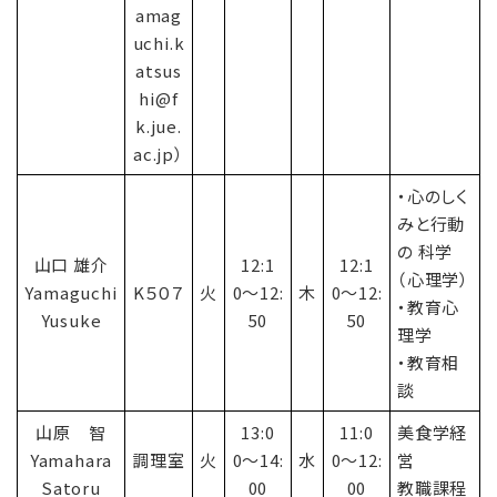
amag
uchi.k
atsus
hi@f
k.jue.
ac.jp）
・心のしく
みと行動
の 科学
山口 雄介
12:1
12:1
（心理学）
Yamaguchi
K５０７
火
0〜12:
木
0〜12:
・教育心
Yusuke
50
50
理学
・教育相
談
山原 智
13:0
11:0
美食学経
Yamahara
調理室
火
0〜14:
水
0〜12:
営
Satoru
00
00
教職課程