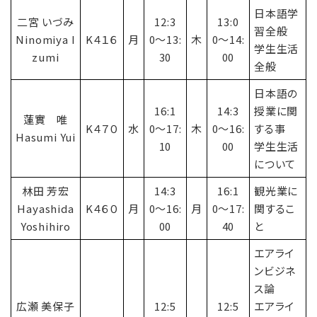
日本語学
二宮 いづみ
12:3
13:0
習全般
Ninomiya I
K４１６
月
0〜13:
木
0〜14:
学生生活
zumi
30
00
全般
日本語の
16:1
14:3
授業に関
蓮實 唯
K４７０
水
0〜17:
木
0〜16:
する事
Hasumi Yui
10
00
学生生活
について
林田 芳宏
14:3
16:1
観光業に
Hayashida
K４６０
月
0〜16:
月
0〜17:
関するこ
Yoshihiro
00
40
と
エアライ
ンビジネ
ス論
広瀬 美保子
12:5
12:5
エアライ