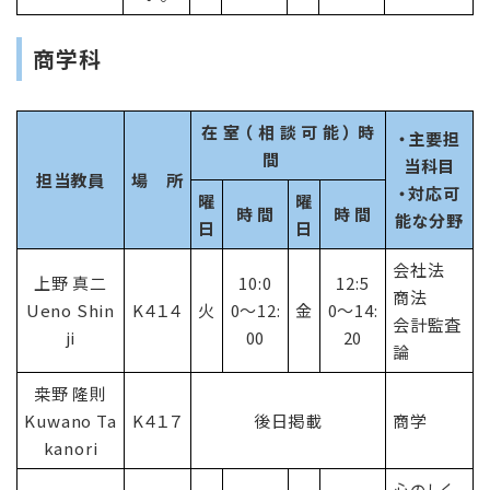
商学科
在 室 （ 相 談 可 能 ） 時
・主要担
間
当科目
担当教員
場 所
・対応可
曜
曜
時 間
時 間
能な分野
日
日
会社法
上野 真二
10:0
12:5
商法
Ueno Shin
K４１４
火
0〜12:
金
0〜14:
会計監査
ji
00
20
論
桒野 隆則
Kuwano Ta
K４１７
後日掲載
商学
kanori
心のしく