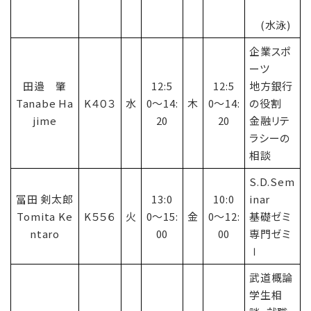
(水泳)
企業スポ
ーツ
田邉 肇
12:5
12:5
地方銀行
Tanabe Ha
K４０３
水
0〜14:
木
0〜14:
の役割
jime
20
20
金融リテ
ラシーの
相談
S.D.Sem
冨田 剣太郎
13:0
10:0
inar
Tomita Ke
K５５６
火
0〜15:
金
0〜12:
基礎ゼミ
ntaro
00
00
専門ゼミ
Ⅰ
武道概論
学生相