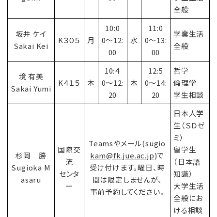
全般
10:0
11:0
坂井 ケイ
学業生活
K３０５
月
0〜12:
水
0〜13:
Sakai Kei
全般
00
00
10:４
12:5
哲学
境 有美
K４１５
木
0〜12:
木
0〜14:
倫理学
Sakai Yumi
20
20
学生相談
日本人学
生（ＳＤゼ
ミ）
Teamsやメール(
sugio
国際交
留学生
杉岡 勝
kam@fk.jue.ac.jp
)で
流
（日本語
Sugioka M
受け付けます。曜日、時
センタ
知識）
asaru
間は限定しませんが、
ー
大学生活
事前予約してください。
全般にお
ける相談