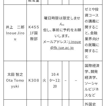
教官室
ゼミや投
資コース
曜日時限は限定しませ
の講義に
ん。
井上 二郎
K４５５
関するこ
但し、事前に予約をお願
Inoue Jiro
1F国
と、金融
いします。
u
際部
業界向け
メールアドレス：
j.inoue
の就職に
@fk.jue.ac.jp
関するこ
と
国際経済
学、開発
太田 智之
10:4
経済学、
Ota Tomo
K３０８
火
0〜12:
–
–
ソーシャ
yuki
20
ルビジネ
スなど
外国史