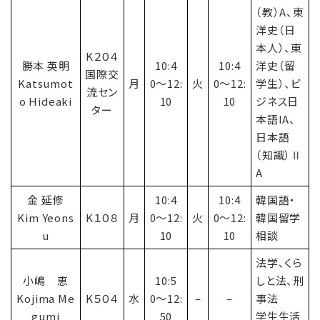
（教）A、東
洋史（日
本人）、東
K２０４
勝本 英明
10:4
10:4
洋史（留
国際交
Katsumot
月
0〜12:
火
0〜12:
学生）、ビ
流セン
o Hideaki
10
10
ジネス日
ター
本語IA、
日本語
（知識）Ⅱ
A
金 延修
10:4
10:4
韓国語・
Kim Yeons
K１０８
月
0〜12:
火
0〜12:
韓国留学
u
10
10
相談
法学、くら
小嶋 恵
10:5
しと法、刑
Kojima Me
K５０４
水
0〜12:
–
–
事法
gumi
50
学生生活