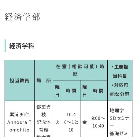
経済学部
経済学科
在 室 （ 相 談 可 能 ） 時
・主要担
間
当科目
担当教員
場 所
・対応可
曜
曜
時 間
時 間
能な分野
日
日
都築貞
地理学
案浦 知仁
枝
10:4
9:00〜
SDセミナ
Annoura T
記念体
火
0〜12:
金
10:40
ー
omohito
育館
10
基礎ゼミ