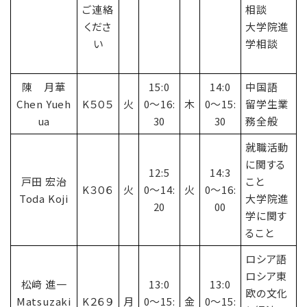
ご連絡
相談
くださ
大学院進
い
学相談
陳 月華
15:0
14:0
中国語
Chen Yueh
K５０５
火
0〜16:
木
0〜15:
留学生業
ua
30
30
務全般
就職活動
に関する
12:5
14:3
戸田 宏治
こと
K３０６
火
0〜14:
火
0〜16:
Toda Koji
大学院進
20
00
学に関す
ること
ロシア語
ロシア東
松﨑 進一
13:0
13:0
欧の文化
Matsuzaki
K２６９
月
0〜15:
金
0〜15: