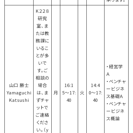
K２２８
研究
室、ま
たは教
務課に
いるこ
とが多
いで
・経営学
す。ご
Ａ
相談の
・ベンチャ
山口 勝士
場合
16:1
14:4
ービジネ
Yamaguchi
は、ま
月
5〜17:
火
0〜17:
ス基礎Ａ
Katsushi
ずチャ
40
40
・ベンチャ
ットで
ービジネ
ご連絡
ス概論
くださ
い。（y