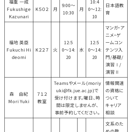
福重 一成
10:4
9:00〜
日本語教
Fukushige
K５０２
月
月
0〜12:
10:30
育
Kazunari
10
マンガ・ア
ニメ・ゲ
福地 英臣
12:5
12:5
ームコン
Fukuchi Hi
K２２７
火
0〜14:
水
0〜14:
テンツ入
deomi
20
20
門/基礎/
演習Ⅰ/
演習Ⅱ
Teamsやメール(moriy
情報関連
uki@fk.jue.ac.jp)で
の資格に
森 由紀
７１２
受け付けます。曜日、時
ついて
Mori Yuki
教室
間は限定しませんが、
キャリア
事前予約してください。
相談
文系のた
めの数