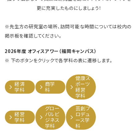
更に充実したものにしましょう！
※先生方の研究室の場所、訪問可能な時間については校内の
掲示板を確認してください。
2026年度 オフィスアワー（福岡キャンパス）
※ 下のボタンをクリックで各学科の表に遷移します。
健康ス
経済
商学
ポーツ
学科
科
経営
学科
グロー
芸創プ
経営
バルビ
ロデュ
学科
ジネス
ース学
学科
科