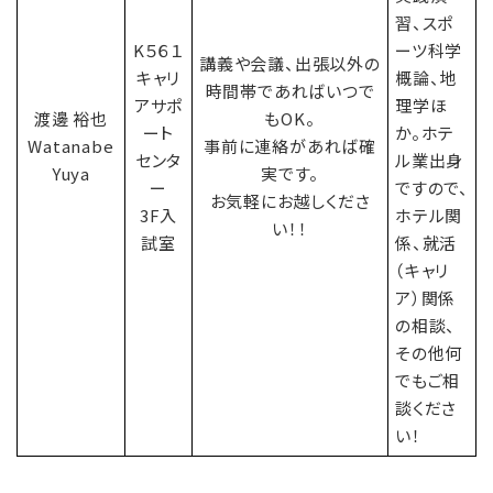
習、スポ
K５６１
ーツ科学
講義や会議、出張以外の
キャリ
概論、地
時間帯であればいつで
アサポ
理学ほ
渡邊 裕也
もOK。
ート
か。ホテ
Watanabe
事前に連絡があれば確
センタ
ル業出身
Yuya
実です。
ー
ですので、
お気軽にお越しくださ
3F入
ホテル関
い！！
試室
係、就活
（キャリ
ア）関係
の相談、
その他何
でもご相
談くださ
い！