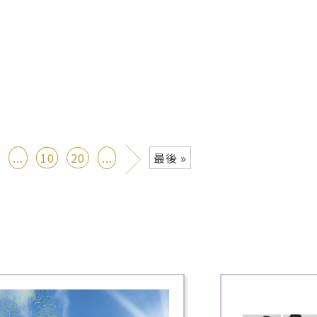
»
...
10
20
...
最後 »