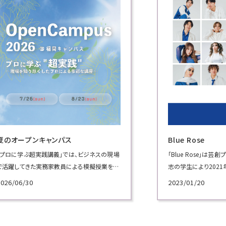
Blue Rose
場
「Blue Rose」は芸創プロデュース学科で学ぶ有
実
志の学生により2021年 ７月に結成された学生
広報プロジェクトチーム。
2023/01/20
学内外のイベントで歌やダンスのパフォーマン
スを披露し、本学をPRしています。