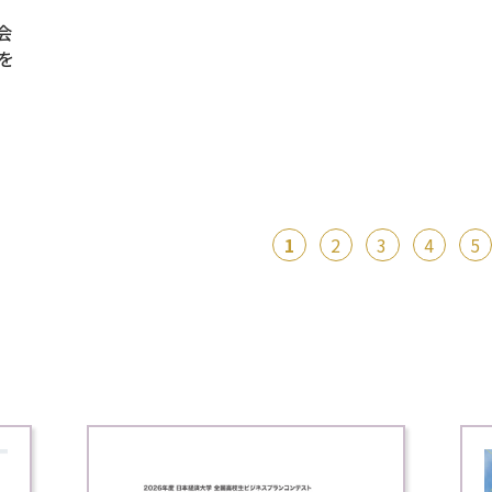
会
を
1
2
3
4
5