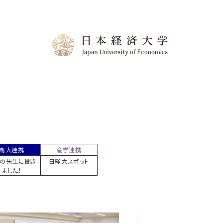
高大連携
産学連携
の先生に聞き
日経大スポット
ました！