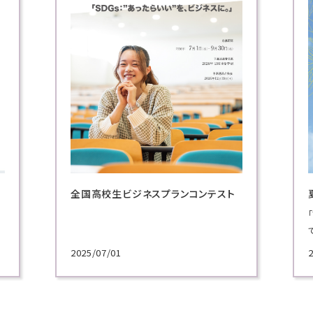
プランコンテスト
夏のオープンキャンパス
「プロに学ぶ超実践講義」では、ビジネスの現
で活躍してきた実務家教員による模擬授業を
施！
2026/06/30
各学科のテーマから選べる講義で、プロによる
講義を体験してください！