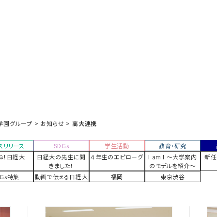
学園グループ
>
お知らせ
>
高大連携
スリリース
SDGs
学生活動
教育・研究
ね！日経大
日経大の先生に聞
４年生のエピローグ
I am I 〜大学案内
新任
きました！
のモデルを紹介〜
DGs特集
動画で伝える日経大
福岡
東京渋谷