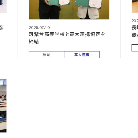
202
長
協
2026.07.10
筑紫台高等学校と高大連携協定を
徒
締結
福岡
高大連携