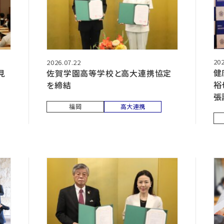
202
2026.07.22
健
見
佐賀学園高等学校と高大連携協定
裕
を締結
張
福岡
高大連携