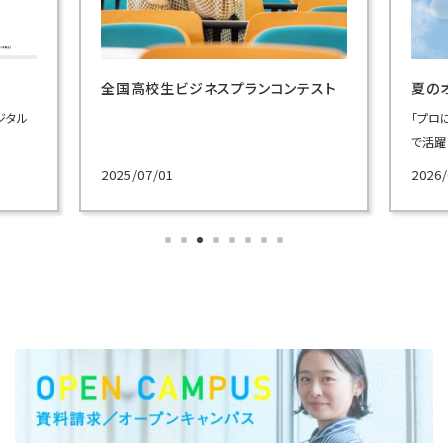
全国高校生ビジネスプランコンテスト
夏の
ジタル
「プロ
で活躍
施！
2025/07/01
2026/
各学科
講義を