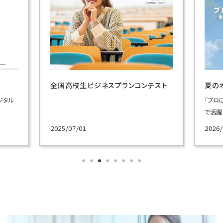
スト
夏のオープンキャンパス
Blue
「プロに学ぶ超実践講義」では、ビジネスの現場
「Bl
で活躍してきた実務家教員による模擬授業を実
志の学
施！
広報プ
2026/06/30
2023/
各学科のテーマから選べる講義で、プロによる
学内外
講義を体験してください！
スを披