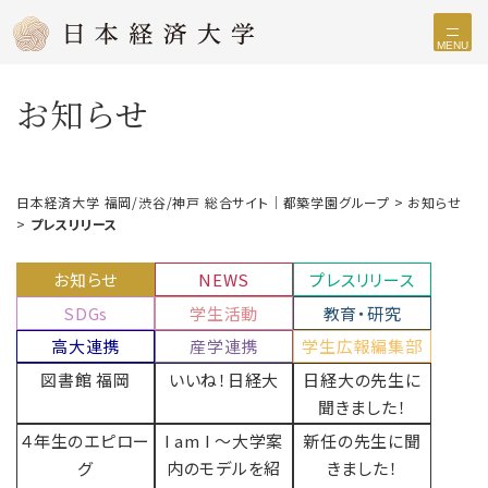
MENU
お知らせ
日本経済大学 福岡/渋谷/神戸 総合サイト｜都築学園グループ
>
お知らせ
>
プレスリリース
お知らせ
NEWS
プレスリリース
SDGs
学生活動
教育・研究
高大連携
産学連携
学生広報編集部
図書館 福岡
いいね！日経大
日経大の先生に
聞きました！
４年生のエピロー
I am I 〜大学案
新任の先生に聞
グ
内のモデルを紹
きました！