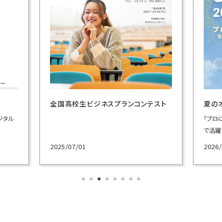
全国高校生ビジネスプランコンテスト
夏の
ジタル
「プロ
で活躍
施！
2025/07/01
2026/
各学科
講義を