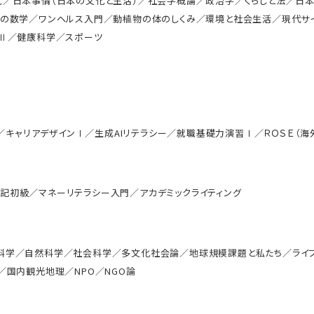
見／日本事情（日本の文化と生活）／社会学概論／政治学／くらしと法／日
の数学／ワンヘルス入門／動植物の体のしくみ／環境と社会生活／現代サイ
ーⅡ／健康科学／スポーツ
論／キャリアデザインⅠ／生成AIリテラシー／就職基礎力演習Ⅰ／ＲＯＳＥ（海
記初級／マネーリテラシー入門／アカデミックライティング
科学／自然科学／社会科学／多文化社会論／地球規模課題と私たち／ライフ
／国内観光地理／NPO／NGO論