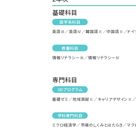
基礎科目
語学系科目
英語Ⅲ／英語Ⅳ／韓国語Ⅱ／中国語Ⅱ／ドイ
教養科目
情報リテラシーⅢ／情報リテラシーⅣ
専門科目
SDプログラム
基礎ゼミ／地域貢献Ⅱ／キャリアデザインⅡ／
学科専門科目
ミクロ経済学／市場のしくみとはたらき／マ