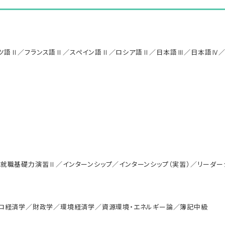
ツ語Ⅱ／フランス語Ⅱ／スペイン語Ⅱ／ロシア語Ⅱ／日本語Ⅲ／日本語Ⅳ／
就職基礎力演習Ⅱ／インターンシップ／インターンシップ（実習）／リーダーシ
クロ経済学／財政学／環境経済学／資源環境・エネルギー論／簿記中級