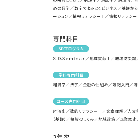
の宗教とくらし／地理学／地誌学／地域再発
めの数学／数字でよみとくビジネス／基礎から
ーション／情報リテラシーⅠ／情報リテラシ
専門科目
SDプログラム
Ｓ.Ｄ.Ｓｅｍｉｎａｒ／地域貢献Ⅰ／地域防災
学科専門科目
経済学／法学／金融の仕組み／簿記入門／簿
コース専門科目
経済史／数的リテラシーⅠ／文章理解／人文
（基礎）／投資のしくみ／地域政策／企業家史
2年次