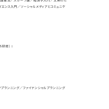
本国憲法／スポーツ論／経済学入門／文系のた
エンス入門／ソーシャルメディアとコミュニケ
外研修）Ⅰ
プランニング／ファイナンシャルプランニング