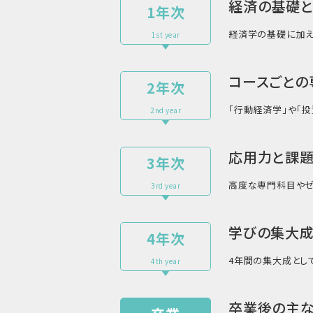
経済の基礎と
1年次
経済学の基礎に加え
1st year
コースごとの
2年次
「行動経済学」や「
2nd year
応用力と課
3年次
高度な専門科目やゼ
3rd year
学びの集大成
4年次
4年間の集大成とし
4th year
卒業後の主