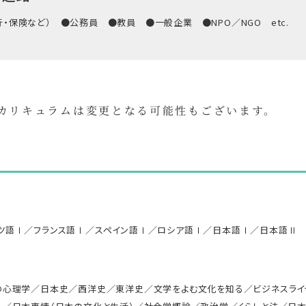
・保険など） ●公務員 ●教員 ●一般企業 ●NPO／NGO etc.
部カリキュラムは変更となる可能性もございます。
ツ語Ⅰ／フランス語Ⅰ／スペイン語Ⅰ／ロシア語Ⅰ／日本語Ⅰ／日本語Ⅱ
の心理学／日本史／西洋史／東洋史／文学をよむ文化を知る／ビジネスライ