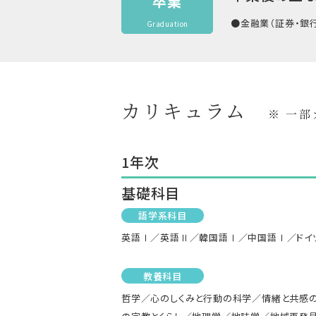
卒業
●金融業（証券・銀行
Graduation
カリキュラム
※ 一
1年次
基礎科目
語学系科目
英語Ⅰ／英語Ⅱ／韓国語Ⅰ／中国語Ⅰ／ドイ
教養科目
哲学／心のしくみと行動の科学／情緒と共感