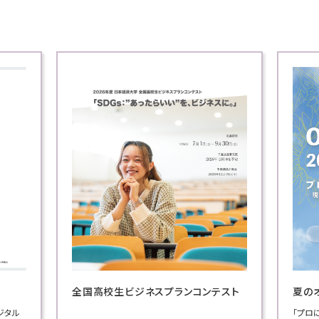
スト
夏のオープンキャンパス
Blue
「プロに学ぶ超実践講義」では、ビジネスの現場
「Bl