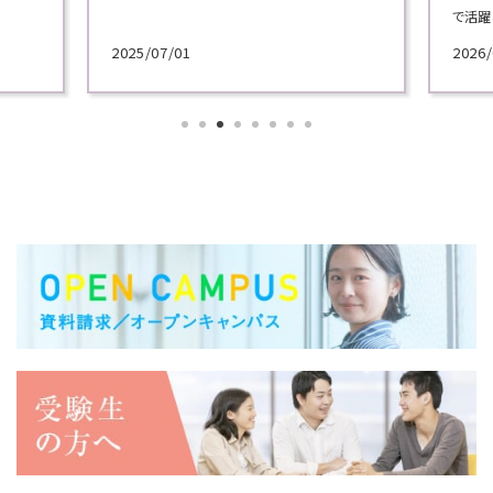
で活躍してきた実務家教員による模擬授業を実
志の学
施！
広報プ
2026/06/30
2023/
各学科のテーマから選べる講義で、プロによる
学内外
講義を体験してください！
スを披