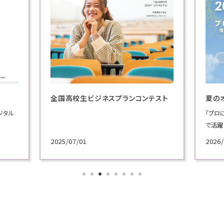
全国高校生ビジネスプランコンテスト
夏の
ジタル
「プロ
で活躍
施！
2025/07/01
2026/
各学科
講義を