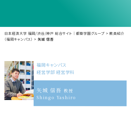
日本経済大学 福岡/渋谷/神戸 総合サイト｜都築学園グループ
>
教員紹介
（福岡キャンパス）
>
矢城 信吾
福岡キャンパス
経営学部 経営学科
矢城 信吾
教授
Shingo Yashiro