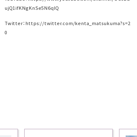
ujQ1ifKNgKnSe5N6qlQ
Twitter：
https://twitter.com/kenta_matsukuma?s=2
0