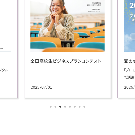
全国高校生ビジネスプランコンテスト
夏の
ジタル
「プロ
で活躍
施！
2025/07/01
2026/
各学科
講義を