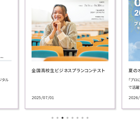
全国高校生ビジネスプランコンテスト
夏の
ジタル
「プロ
で活躍
施！
2025/07/01
2026/
各学科
講義を