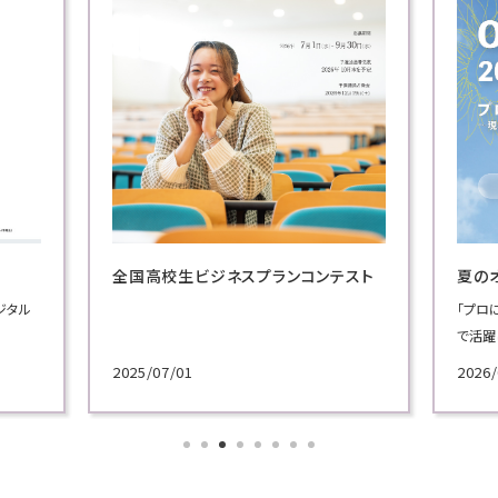
全国高校生ビジネスプランコンテスト
夏の
ジタル
「プロ
で活躍
施！
2025/07/01
2026/
各学科
講義を