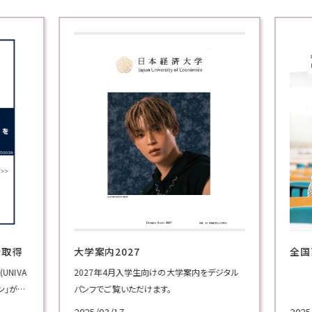
を取得
大学案内2027
全国
NIVA
2027年4月入学生向けの大学案内をデジタル
ン」が推
パンフでご覧いただけます。
基準を
2025/03/17
2025/