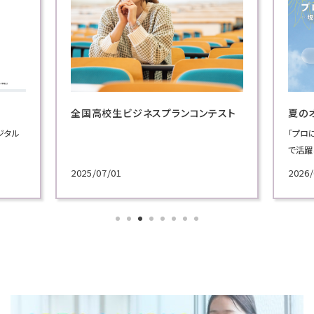
全国高校生ビジネスプランコンテスト
夏の
ジタル
「プロ
で活躍
施！
2025/07/01
2026/
各学科
講義を