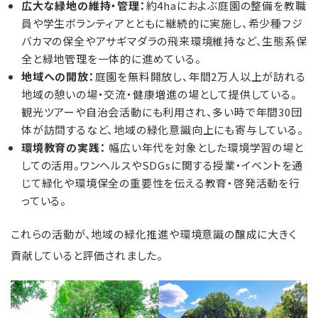
広大な緑地の維持・管理：
約4haにおよぶ庭園の整備を教職
員や学生ボランティアとともに継続的に実施し、希少種フジ
バカマの保全やアサギマダラの飛来環境維持など、生態系保
全と緑地管理を一体的に進めている。
地域への開放：
庭園を無料開放し、年間2万人以上が訪れる
地域の憩いの場・交流・健康増進の場として提供している。
観光ツアーや自治会活動にも利用され、多い時で年間30団
体が訪問するなど、地域の緑化意識向上にも寄与している。
環境教育の実践：
幅広い年代を対象とした環境学習の場と
しての活用。ワンヘルスやSDGsに関する授業・イベントを通
じて緑化や環境保全の重要性を伝える教育・啓発活動を行
っている。
これらの活動が、地域の緑化推進や環境意識の醸成に大きく
貢献していると評価されました。