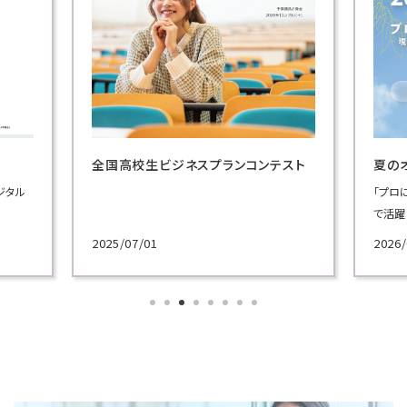
全国高校生ビジネスプランコンテスト
夏の
ジタル
「プロ
で活躍
施！
2025/07/01
2026/
各学科
講義を