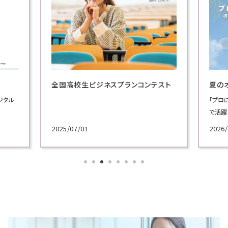
全国高校生ビジネスプランコンテスト
夏の
ジタル
「プロ
で活躍
施！
2025/07/01
2026/
各学科
講義を