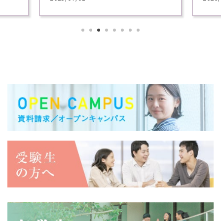
各学科のテーマから選べる講義で、プロによる
学内
講義を体験してください！
スを披