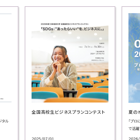
テスト
夏のオープンキャンパス
Blu
「プロに学ぶ超実践講義」では、ビジネスの現場
「Bl
で活躍してきた実務家教員による模擬授業を実
志の学
施！
広報
2026/06/30
2023