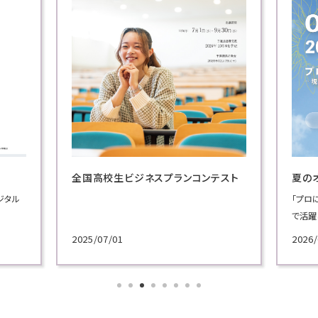
国高校生ビジネスプランコンテスト
夏のオープンキャンパス
「プロに学ぶ超実践講義」で
で活躍してきた実務家教員に
施！
025/07/01
2026/06/30
各学科のテーマから選べる講
講義を体験してください！