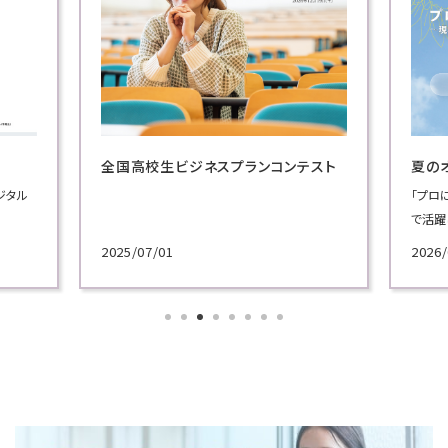
全国高校生ビジネスプランコンテスト
夏の
ジタル
「プロ
で活躍
施！
2025/07/01
2026/
各学科
講義を