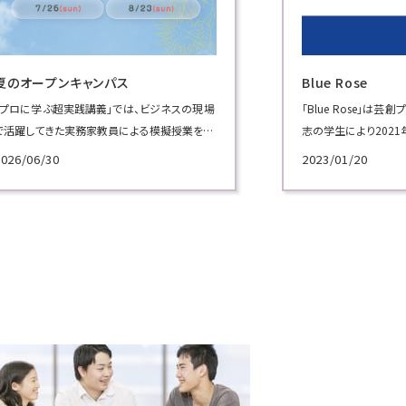
夏のオープンキャンパス
Blue Rose
「プロに学ぶ超実践講義」では、ビジネスの現場
「Blue Rose」は
で活躍してきた実務家教員による模擬授業を実
志の学生により202
施！
広報プロジェクトチー
2026/06/30
2023/01/20
各学科のテーマから選べる講義で、プロによる
学内外のイベントで歌
講義を体験してください！
スを披露し、本学をPR