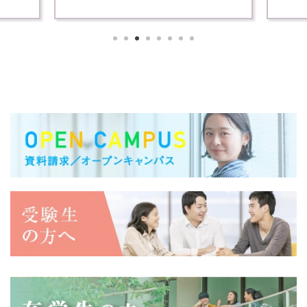
各学科
講義を