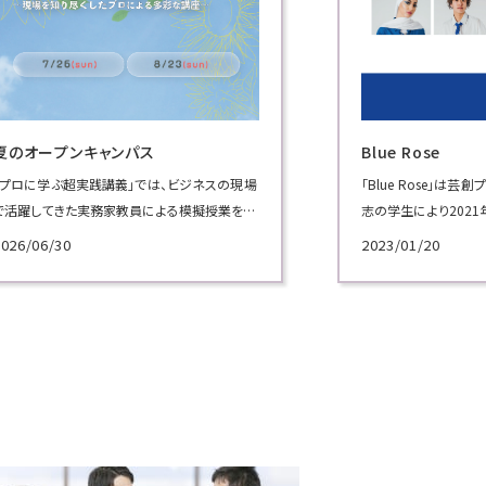
Blue Rose
ウクライナ避難⺠
「Blue Rose」は芸創プロデュース学科で学ぶ有
当基⾦では本学で学
志の学生により2021年 ７月に結成された学生
学生に継続した学び
広報プロジェクトチーム。
寄付⾦を募集いたしま
2023/01/20
2022/05/12
学内外のイベントで歌やダンスのパフォーマン
スを披露し、本学をPRしています。