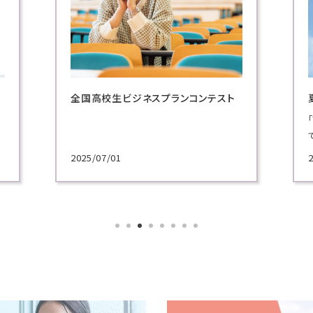
夏のオープンキャンパス
「プロに学ぶ超実践講義」では、ビジネスの現場
で活躍してきた実務家教員による模擬授業を実
施！
2026/06/30
各学科のテーマから選べる講義で、プロによる
講義を体験してください！