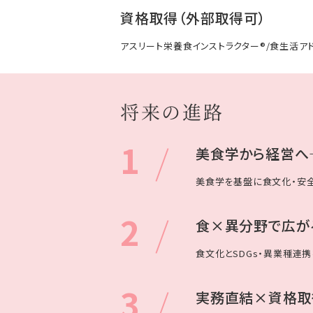
資格取得（外部取得可）
アスリート栄養食インストラクター®/食生活ア
将来の進路
1
美食学から経営へ
美食学を基盤に食文化・安全
2
食×異分野で広が
食文化とSDGs・異業種連
3
実務直結×資格取