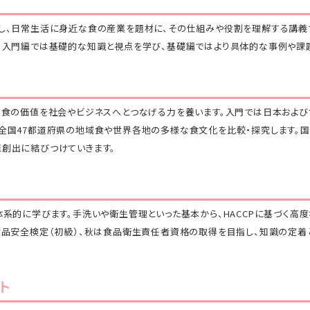
し、日常生活に身近な食の産業を題材に、その仕組みや役割を理解する講義
。入門編では基礎的な知識と視点を学び、基礎編ではより具体的な事例や課
、食の価値を社会やビジネスへとつなげる力を養います。入門では日本およ
全国47都道府県の地域食や世界各地の多様な食文化を比較・探究します。
創出に結びつけていきます。
体系的に学びます。手洗いや衛生管理といった基本から、HACCPに基づく高
食品安全検定（初級）、秋は食品衛生責任者資格の取得を目指し、知識の定着
ト