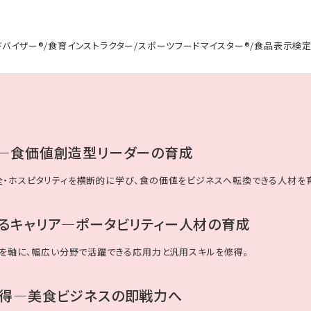
ドバイザー®/食育インストラクター/スポーツフードマイスター®/食品表示検
―食価値創造型リーダーの育成
・ホスピタリティを横断的に学び、食の価値をビジネスへ転換できる人材を
るキャリア―ポータビリティー人材の育成
携を軸に、幅広い分野で活躍できる応用力と汎用スキルを修得。
得―美食ビジネスの即戦力へ