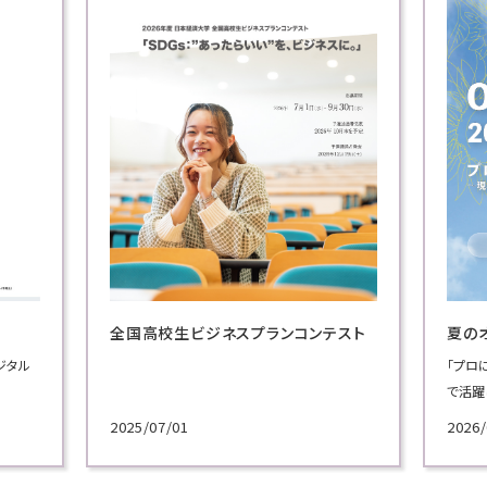
全国高校生ビジネスプランコンテスト
夏の
ジタル
「プロ
で活躍
施！
2025/07/01
2026/
各学科
講義を