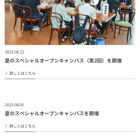
2023.08.22
夏のスペシャルオープンキャンパス（第2回）を開催
詳しくはこちら
2023.08.01
夏のスペシャルオープンキャンパスを開催
詳しくはこちら