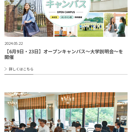
2024.05.22
【6月9日・23日】オープンキャンパス〜大学説明会〜を
開催
詳しくはこちら