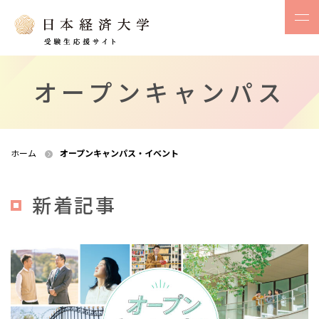
オープンキャンパス
ホーム
オープンキャンパス・イベント
新着記事